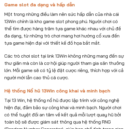
Game slot đa dạng và hấp dẫn
Một trong những điều làm nên sức hấp dẫn của nhà cái
13Win chính là kho game slot phong phú. Người chơi có
thể tìm được hàng trăm tựa game khác nhau với chủ đề
đa dạng, từ những trò chơi mang hơi hướng cổ xưa đến
tựa game hiện đại với thiết kế đồ họa bắt mắt.
Các trò chơi slot tại link 13Win không những mang đến sự
thư giãn mà còn là cơ hội giúp người tham gia săn thưởng
lớn. Mỗi game sẽ có tỷ lệ đặt cược riêng, thích hợp với cả
người mới lẫn cao thủ cá cược.
Hệ thống Nổ hũ 13Win công khai và minh bạch
Tại 13 Win, hệ thống nổ hũ được lập trình với công nghệ
hiện đại, đảm bảo sự công khai và minh bạch. Người chơi
có thể tuyệt đối an tâm về kết quả mỗi lượt quay hũ bởi
toàn bộ sẽ được giám sát thông qua hệ thống RNG