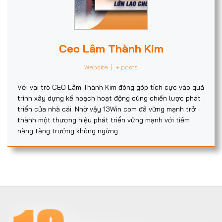
Ceo Lâm Thành Kim
Website
|
+ posts
Với vai trò CEO Lâm Thành Kim đóng góp tích cực vào quá
trình xây dựng kế hoạch hoạt động cùng chiến lược phát
triển của nhà cái. Nhờ vậy 13Win com đã vững mạnh trở
thành một thương hiệu phát triển vững mạnh với tiềm
năng tăng trưởng không ngừng.