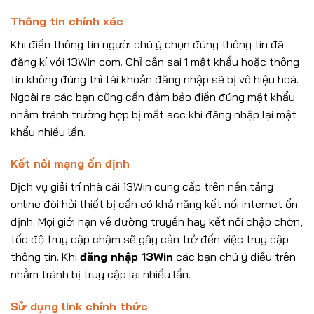
Thông tin chính xác
Khi điền thông tin người chú ý chọn đúng thông tin đã
đăng kí với 13Win com. Chỉ cần sai 1 mật khẩu hoặc thông
tin không đúng thì tài khoản đăng nhập sẽ bị vô hiệu hoá.
Ngoài ra các bạn cũng cần đảm bảo điền đúng mật khẩu
nhằm tránh trường hợp bị mất acc khi đăng nhập lại mật
khẩu nhiều lần.
Kết nối mạng ổn định
Dịch vụ giải trí nhà cái 13Win cung cấp trên nền tảng
online đòi hỏi thiết bị cần có khả năng kết nối internet ổn
định. Mọi giới hạn về đường truyền hay kết nối chập chờn,
tốc độ truy cập chậm sẽ gây cản trở đến việc truy cập
thông tin. Khi
đăng nhập 13Win
các bạn chú ý điều trên
nhằm tránh bị truy cập lại nhiều lần.
Sử dụng link chính thức