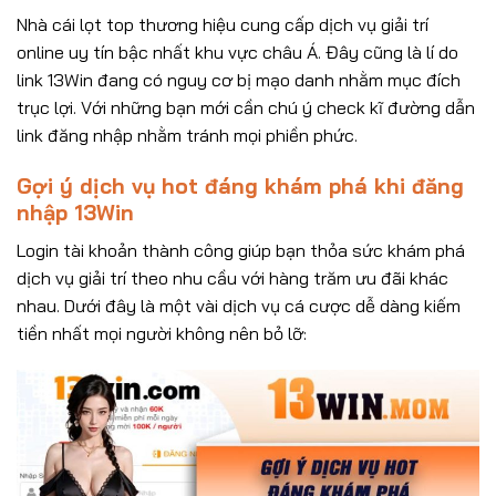
Nhà cái lọt top thương hiệu cung cấp dịch vụ giải trí
online uy tín bậc nhất khu vực châu Á. Đây cũng là lí do
link 13Win đang có nguy cơ bị mạo danh nhằm mục đích
trục lợi. Với những bạn mới cần chú ý check kĩ đường dẫn
link đăng nhập nhằm tránh mọi phiền phức.
Gợi ý dịch vụ hot đáng khám phá khi đăng
nhập 13Win
Login tài khoản thành công giúp bạn thỏa sức khám phá
dịch vụ giải trí theo nhu cầu với hàng trăm ưu đãi khác
nhau. Dưới đây là một vài dịch vụ cá cược dễ dàng kiếm
tiền nhất mọi người không nên bỏ lỡ: