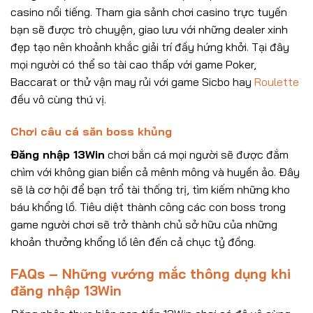
casino nổi tiếng. Tham gia sảnh chơi casino trực tuyến
bạn sẽ được trò chuyện, giao lưu với những dealer xinh
đẹp tạo nên khoảnh khắc giải trí đầy hứng khởi. Tại đây
mọi người có thể so tài cao thấp với game Poker,
Baccarat or thử vận may rủi với game Sicbo hay
Roulette
đều vô cùng thú vị.
Chơi câu cá săn boss khủng
Đăng nhập 13Win
chơi bắn cá mọi người sẽ được đắm
chìm với không gian biển cả mênh mông và huyền ảo. Đây
sẽ là cơ hội để bạn trổ tài thống trị, tìm kiếm những kho
báu khổng lồ. Tiêu diệt thành công các con boss trong
game người chơi sẽ trở thành chủ sở hữu của những
khoản thưởng khổng lồ lên đến cả chục tỷ đồng.
FAQs – Những vướng mắc thông dụng khi
đăng nhập 13Win